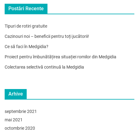
Postări Recente
Tipuri de rotiri gratuite
Cazinouri noi – beneficii pentru toți jucătorii!
Ce să faci în Medgidia?
Proiect pentru îmbunătățirea situației romilor din Medgidia
Colectarea selectivă continuă la Medgidia
Arhive
septembrie 2021
mai 2021
octombrie 2020