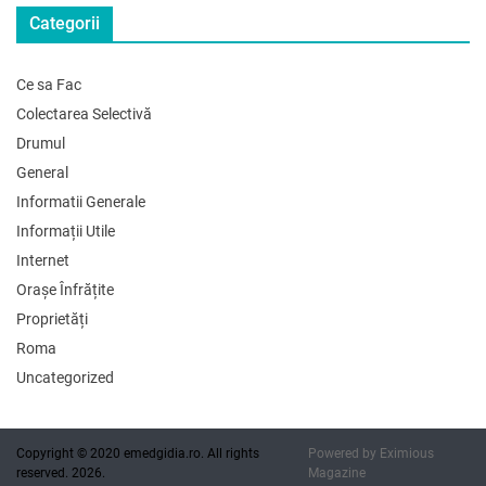
Categorii
Ce sa Fac
Colectarea Selectivă
Drumul
General
Informatii Generale
Informații Utile
Internet
Orașe Înfrățite
Proprietăți
Roma
Uncategorized
Copyright © 2020 emedgidia.ro. All rights
Powered by
Eximious
reserved. 2026.
Magazine