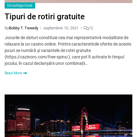
Uncategorized
Tipuri de rotiri gratuite
By
Bobby T. Tweedy
septembrie 10, 2021
12
Jocurile de sloturi constituie cea mai reprezentativă modalitate de
relaxare la un casino online. Printre caracteristicile oferite de aceste
jocuri se numără și variantele de rotiri gratuite
(https://cazinoro.com/free-spins/), care pot fi activate în timpul
jocului, în cazul declanșării unor combinații…
Read More